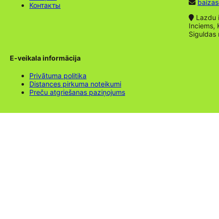
baizas
Контакты
Lazdu ie
Inciems, 
Siguldas
E-veikala informācija
Privātuma politika
Distances pirkuma noteikumi
Preču atgriešanas paziņojums