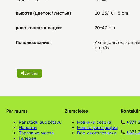
Высота (цветок / листья):
20-25/10-15 cm
расстояние посадки:
20-40 cm
Использование:
Akmeņdārzos, apmalē
grupās.
Dalīties
Par mums
Ziemcietes
Kontakti
Par stādu audzētavu
Новинки сезона
+371 
Новости
Новые фотографии
+371 2
Торговые места
Все многолетники
Галерея