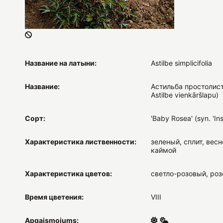
Название на латыни:
Astilbe simplicifolia
Название:
Астильба простолист
Astilbe vienkāršlapu)
Сорт:
'Baby Rosea' (syn. 'Ins
Характеристика лиственности:
зеленый, сплит, весн
каймой
Характеристика цветов:
светло-розовый, роз
Время цветения:
VIII
Apgaismojums: