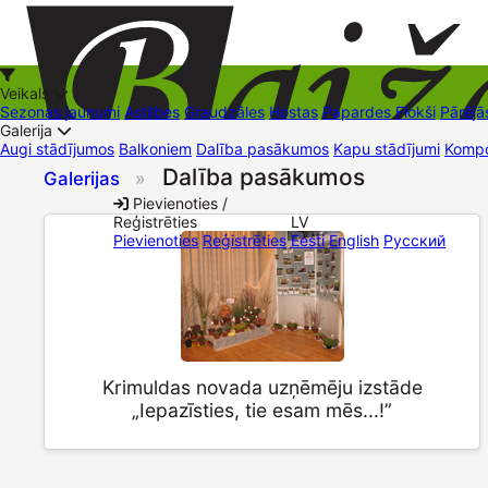
Veikals
Sezonas jaunumi
Astilbes
Graudzāles
Hostas
Papardes
Flokši
Pārējā
Galerija
Augi stādījumos
Balkoniem
Dalība pasākumos
Kapu stādījumi
Kompo
Dalība pasākumos
Galerijas
»
+37126545879
baizas@baizas.lv
Pievienoties /
Reģistrēties
LV
Stādu grozs
Pievienoties
Reģistrēties
Eesti
English
Русский
Krimuldas novada uzņēmēju izstāde
„Iepazīsties, tie esam mēs...!”