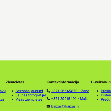
Ziemcietes
Kontaktinformācija
E-veikala i
tavu
Sezonas jaunumi
+371 26545879 - Zane
Privāt
Jaunas fotogrāfijas
Dista
+371 29215491 - Maija
tas
Visas ziemcietes
Preču
baizas@baizas.lv