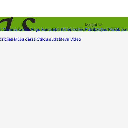
Izziņai
s
Dāvanu kartes
Augu komplekti
Kā iepirkties
Publikācijas
Plašāk pa
zīcijas
Mūsu dārzs
Stādu audzētava
Video
Tirdzniecības vietas
Kon