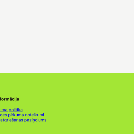
nformācija
uma politika
nces pirkuma noteikumi
 atgriešanas paziņojums