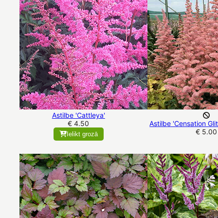
Astilbe 'Cattleya'
€ 4.50
Astilbe 'Censation Gli
€ 5.00
Ielikt grozā