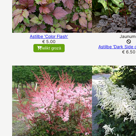
Astilbe 'Color Flash'
Jaunum
€ 5.00
Astilbe 'Dark Side 
Ielikt grozā
€ 6.50