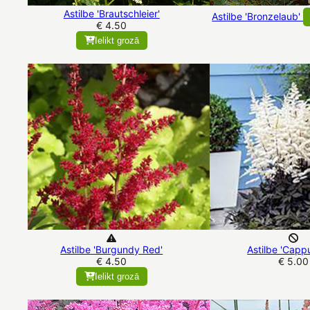
Astilbe 'Brautschleier'
Astilbe 'Bronzelaub'
€ 4.50
Ielikt grozā
Astilbe 'Burgundy Red'
Astilbe 'Capp
€ 4.50
€ 5.00
Ielikt grozā