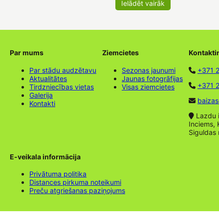
Ielādēt vairāk
Par mums
Ziemcietes
Kontakti
Par stādu audzētavu
Sezonas jaunumi
+371 
Aktualitātes
Jaunas fotogrāfijas
+371 2
Tirdzniecības vietas
Visas ziemcietes
Galerija
baizas
Kontakti
Lazdu ie
Inciems, 
Siguldas
E-veikala informācija
Privātuma politika
Distances pirkuma noteikumi
Preču atgriešanas paziņojums