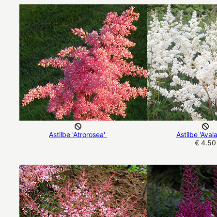
Astilbe 'Atrorosea'
Astilbe 'Aval
€ 4.50