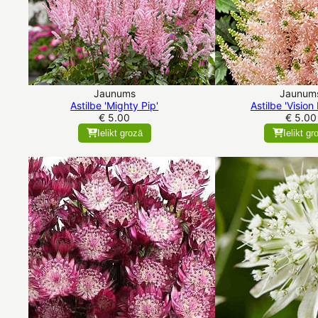
Jaunums
Jaunum
Astilbe 'Mighty Pip'
Astilbe 'Vision 
€ 5.00
€ 5.00
Ielikt grozā
Ielikt gr