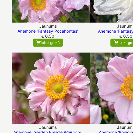
Jaunums
Jaunum
Anemone 'Fantasy Pocahontas'
Anemone 'Fantasy
€ 6.50
€ 6.50
Ielikt grozā
Ielikt gr
Jaunums
Jaunum
Anemone 'Garden Breeze Whirlwind
Anemone 'Königin 