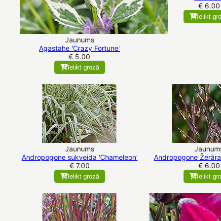
€ 6.00
Ielikt gr
Jaunums
Agastahe 'Crazy Fortune'
€ 5.00
Ielikt grozā
Jaunums
Jaunum
Andropogone sukveida 'Chameleon'
Andropogone Žerāra
€ 7.00
€ 6.00
Ielikt grozā
Ielikt gr