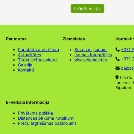
Ielādēt vairāk
Par mums
Ziemcietes
Kontakti
Par stādu audzētavu
Sezonas jaunumi
+371 
Aktualitātes
Jaunas fotogrāfijas
+371 2
Tirdzniecības vietas
Visas ziemcietes
Galerija
baizas
Kontakti
Lazdu ie
Inciems, 
Siguldas
E-veikala informācija
Privātuma politika
Distances pirkuma noteikumi
Preču atgriešanas paziņojums