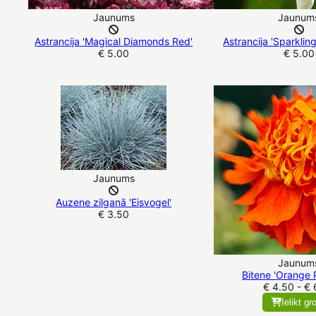
Jaunums
Jaunum
Astrancija 'Magical Diamonds Red'
Astrancija 'Sparklin
€ 5.00
€ 5.00
Jaunums
Auzene zilganā 'Eisvogel'
€ 3.50
Jaunum
Bitene 'Orange
€ 4.50 - € 
Ielikt gr