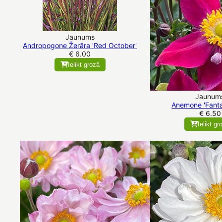
Jaunums
Andropogone Žerāra 'Red October'
€ 6.00
Ielikt grozā
Jaunum
Anemone 'Fantas
€ 6.50
Ielikt gr