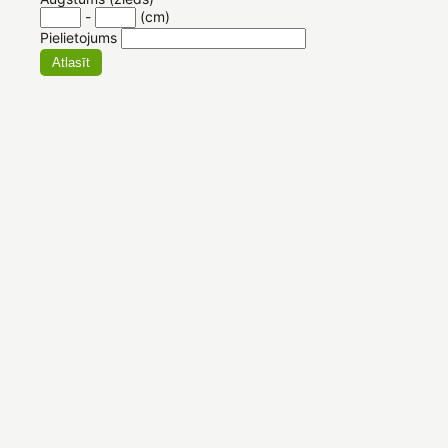
-
(cm)
Pielietojums