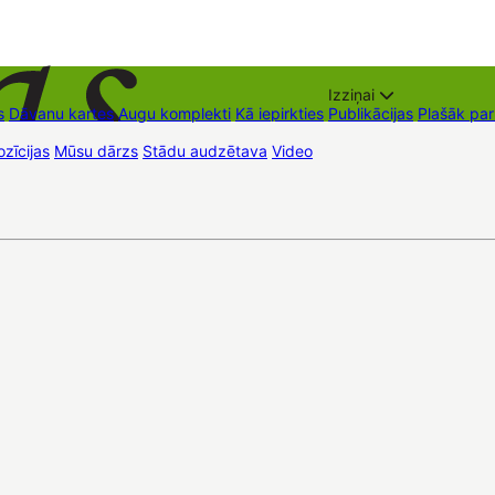
Izziņai
s
Dāvanu kartes
Augu komplekti
Kā iepirkties
Publikācijas
Plašāk pa
zīcijas
Mūsu dārzs
Stādu audzētava
Video
Tirdzniecības vietas
Kon