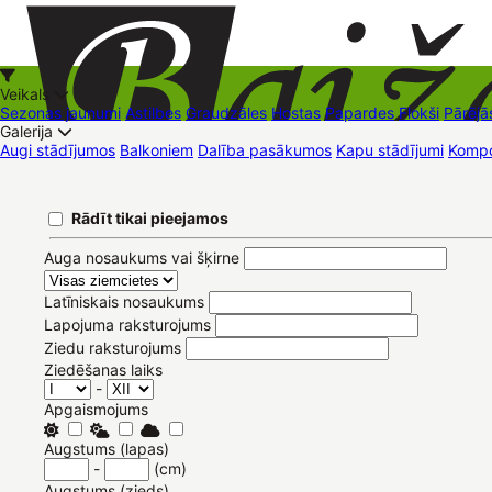
Veikals
Sezonas jaunumi
Astilbes
Graudzāles
Hostas
Papardes
Flokši
Pārējā
Galerija
Augi stādījumos
Balkoniem
Dalība pasākumos
Kapu stādījumi
Kompo
+37126545879
baizas@baizas.lv
Pievienoties /
Rādīt tikai pieejamos
Reģistrēties
LV
Stādu grozs
Pievienoties
Reģistrēties
Eesti
English
Русский
Auga nosaukums vai šķirne
Latīniskais nosaukums
Lapojuma raksturojums
Ziedu raksturojums
Ziedēšanas laiks
-
Apgaismojums
Augstums (lapas)
-
(cm)
Augstums (zieds)