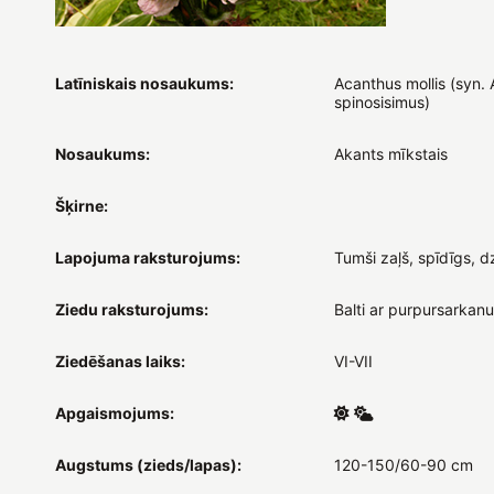
Latīniskais nosaukums:
Acanthus mollis (syn.
spinosisimus)
Nosaukums:
Akants mīkstais
Šķirne:
Lapojuma raksturojums:
Tumši zaļš, spīdīgs, dzi
Ziedu raksturojums:
Balti ar purpursarkanu
Ziedēšanas laiks:
VI-VII
Apgaismojums:
Augstums (zieds/lapas):
120-150/60-90 cm