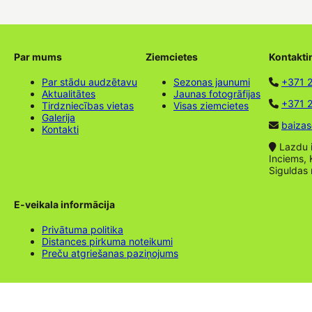
Par mums
Ziemcietes
Kontakti
Par stādu audzētavu
Sezonas jaunumi
+371 
Aktualitātes
Jaunas fotogrāfijas
+371 2
Tirdzniecības vietas
Visas ziemcietes
Galerija
baizas
Kontakti
Lazdu ie
Inciems, 
Siguldas
E-veikala informācija
Privātuma politika
Distances pirkuma noteikumi
Preču atgriešanas paziņojums