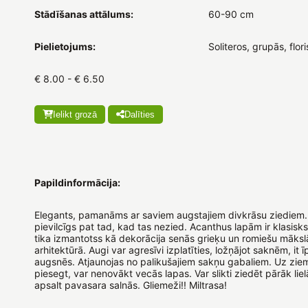
Stādīšanas attālums:
60-90 cm
Pielietojums:
Soliteros, grupās, flori
€ 8.00 - € 6.50
Ielikt grozā
Dalīties
Papildinformācija:
Elegants, pamanāms ar saviem augstajiem divkrāsu ziediem.
pievilcīgs pat tad, kad tas nezied. Acanthus lapām ir klasisks
tika izmantotss kā dekorācija senās grieķu un romiešu māksl
arhitektūrā. Augi var agresīvi izplatīties, ložņājot saknēm, it ī
augsnēs. Atjaunojas no palikušajiem sakņu gabaliem. Uz zie
piesegt, var nenovākt vecās lapas. Var slikti ziedēt pārāk liel
apsalt pavasara salnās. Gliemeži!! Miltrasa!