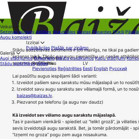
Veikals
Sezonas jaunumi
Astilbes
Graudzāles
Hostas
Papardes
Flokši
Pārējā
Augu komplekti
Izziņai
Kā iepirkties
Publikācijas
Plašāk par zināmo
Stādu audzētavas sortiments ir ļoti mainīgs, ne tikai pa gadiem
+37126545879
baizas@baizas.lv
Galerija
sezonas laikā. Tāpēc par augu pieejamību un cenām atbildēsi
Pievienoties /
Augi stādījumos
Balkoniem
Dalība pasākumos
Kapu stādījumi
Kompo
saņemot pasūtījumu.
Reģistrēties
LV
Stādu audzētava
Video
Stādu grozs
Pievienoties
Reģistrēties
Eesti
English
Русский
Tirdzniecības vietas
Kontakti
Dāvanu kartes
Augu komplekti
Lai pasūtītu augus iespējami šādi varianti:
Izveidot pašiem savu sarakstu mūsu mājaslapā un to nosūtī
Izveidot savu augu sarakstu sev vēlamajā formā, un to nosū
baizas@baizas.lv
.
Piezvanot pa telefonu (ja augu nav daudz)
Kā izveidot sev vēlamo augu sarakstu mājaslapā.
Tas ir pavisam vienkārši - spiediet uz “Ielikt grozā”, ja vēlatie
sevis izveidotajā augu sarakstā. Bet, ja tomēr pārdomājāt - sp
“Izņemt no groza” pogu zem auga nosaukuma.