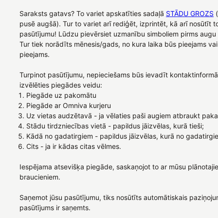
Saraksts gatavs? To variet apskatīties sadaļā
STĀDU GROZS
(
pusē augšā). Tur to variet arī rediģēt, izprintēt, kā arī nosūtīt
pasūtījumu! Lūdzu pievērsiet uzmanību simboliem pirms aug
Tur tiek norādīts mēnesis/gads, no kura laika būs pieejams vai
pieejams.
Turpinot pasūtījumu, nepieciešams būs ievadīt kontaktinformāc
izvēlēties piegādes veidu:
Piegāde uz pakomātu
Piegāde ar Omniva kurjeru
Uz vietas audzētavā - ja vēlaties paši augiem atbraukt paka
Stādu tirdzniecības vietā - papildus jāizvēlas, kurā tieši;
Kādā no gadatirgiem - papildus jāizvēlas, kurā no gadatirgi
Cits - ja ir kādas citas vēlmes.
Iespējama atsevišķa piegāde, saskaņojot to ar mūsu plānotaji
braucieniem.
Saņemot jūsu pasūtījumu, tiks nosūtīts automātiskais paziņoju
pasūtījums ir saņemts.