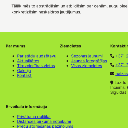
Tālāk mēs to apstrādāsim un atbildēsim par cenām, augu piee
konkretizēsim neskaidros jautājumus.
Par mums
Ziemcietes
Kontakti
Par stādu audzētavu
Sezonas jaunumi
+371 
Aktualitātes
Jaunas fotogrāfijas
+371 2
Tirdzniecības vietas
Visas ziemcietes
Galerija
baizas
Kontakti
Lazdu ie
Inciems, 
Siguldas
E-veikala informācija
Privātuma politika
Distances pirkuma noteikumi
Preču atgriešanas paziņojums