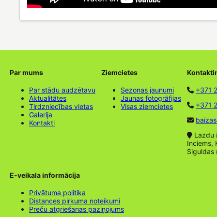
Par mums
Ziemcietes
Kontakti
Par stādu audzētavu
Sezonas jaunumi
+371 
Aktualitātes
Jaunas fotogrāfijas
+371 2
Tirdzniecības vietas
Visas ziemcietes
Galerija
baizas
Kontakti
Lazdu ie
Inciems, 
Siguldas
E-veikala informācija
Privātuma politika
Distances pirkuma noteikumi
Preču atgriešanas paziņojums