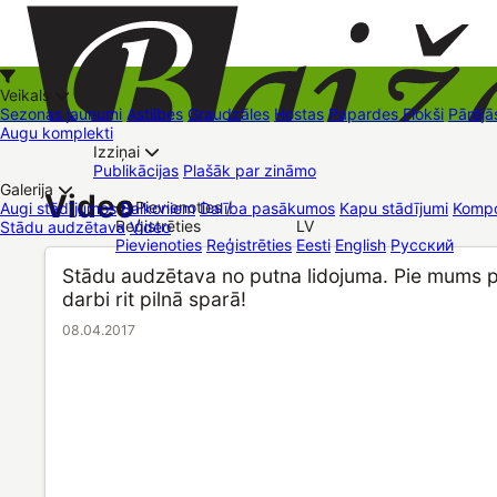
Veikals
Sezonas jaunumi
Astilbes
Graudzāles
Hostas
Papardes
Flokši
Pārējā
Augu komplekti
Izziņai
Kā iepirkties
Publikācijas
Plašāk par zināmo
+37126545879
baizas@baizas.lv
Galerija
Video
Pievienoties /
Augi stādījumos
Balkoniem
Dalība pasākumos
Kapu stādījumi
Kompo
Reģistrēties
LV
Stādu audzētava
Video
Stādu grozs
Pievienoties
Reģistrēties
Eesti
English
Русский
Tirdzniecības vietas
Kontakti
Dāvanu kartes
Augu komplekti
Stādu audzētava no putna lidojuma. Pie mums 
darbi rit pilnā sparā!
08.04.2017