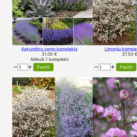
Kaķumētru zemo komplekts
Limoniju komplek
31.00 €
37.50 
Atlikuši 1 komplekti
Pasūtīt
Pasūtīt