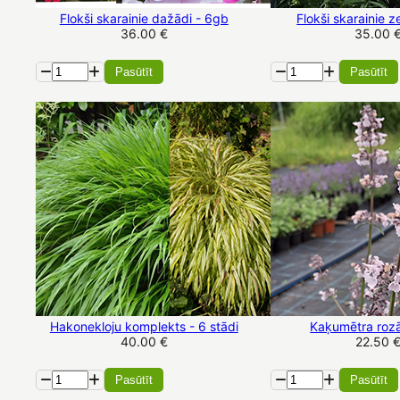
Flokši skarainie dažādi - 6gb
Flokši skarainie 
36.00 €
35.00 
Pasūtīt
Pasūtīt
Hakonekloju komplekts - 6 stādi
Kaķumētra rozā
40.00 €
22.50 
Pasūtīt
Pasūtīt