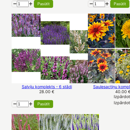
Pasūtīt
Pasūtīt
Salviju komplekts - 6 stādi
Saulesactiņu komple
28.00 €
40.00 
Izpārdo
Izpārdo
Pasūtīt