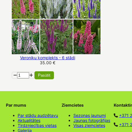
Veroniku komplekts - 6 stādi
35.00 €
Pasūtīt
Par mums
Ziemcietes
Kontakti
Par stādu audzētavu
Sezonas jaunumi
+371 
Aktualitātes
Jaunas fotogrāfijas
+371 2
Tirdzniecības vietas
Visas ziemcietes
Galerija