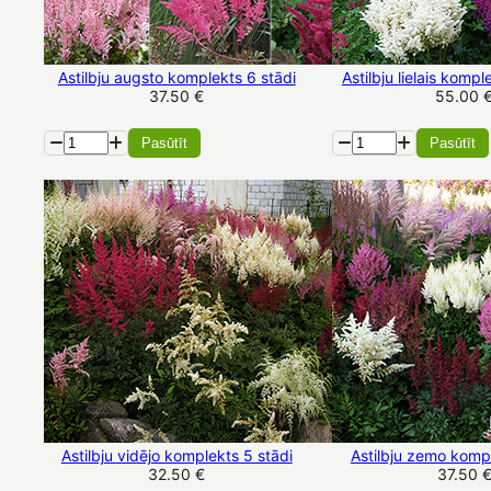
Astilbju augsto komplekts 6 stādi
Astilbju lielais kompl
37.50 €
55.00 
Pasūtīt
Pasūtīt
Astilbju vidējo komplekts 5 stādi
Astilbju zemo kompl
32.50 €
37.50 