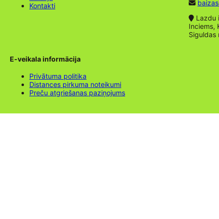
baizas
Kontakti
Lazdu ie
Inciems, 
Siguldas
E-veikala informācija
Privātuma politika
Distances pirkuma noteikumi
Preču atgriešanas paziņojums