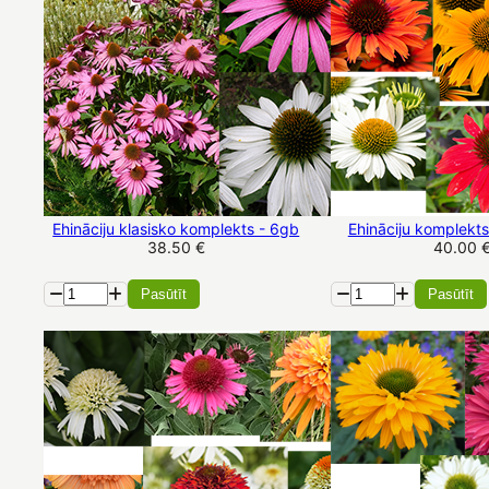
Ehināciju klasisko komplekts - 6gb
Ehināciju komplekt
38.50 €
40.00 
Pasūtīt
Pasūtīt