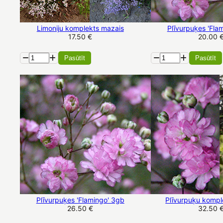
Limoniju komplekts mazais
Plīvurpuķes 'Fla
17.50 €
20.00 
Pasūtīt
Pasūtīt
Plīvurpuķes 'Flamingo' 3gb
Plīvurpuķu kompl
26.50 €
32.50 