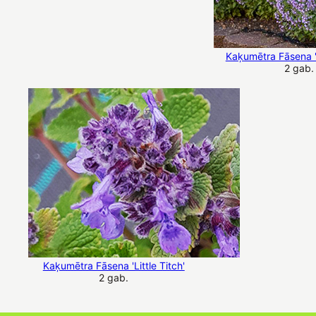
Kaķumētra Fāsena 
2 gab.
Kaķumētra Fāsena 'Little Titch'
2 gab.