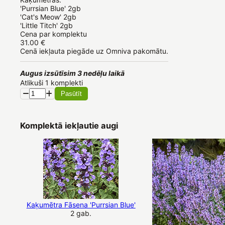
'Purrsian Blue' 2gb 

'Cat's Meow' 2gb

'Little Titch' 2gb
Cena par komplektu
31.00 €
Cenā iekļauta piegāde uz Omniva pakomātu.
Augus izsūtīsim 3 nedēļu laikā
Atlikuši 1 komplekti
Pasūtīt
Komplektā iekļautie augi
Kaķumētra Fāsena 'Purrsian Blue'
2 gab.