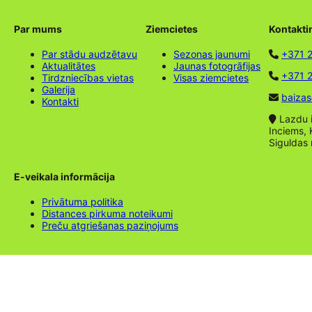
Par mums
Ziemcietes
Kontakti
Par stādu audzētavu
Sezonas jaunumi
+371 
Aktualitātes
Jaunas fotogrāfijas
+371 2
Tirdzniecības vietas
Visas ziemcietes
Galerija
baizas
Kontakti
Lazdu ie
Inciems, 
Siguldas
E-veikala informācija
Privātuma politika
Distances pirkuma noteikumi
Preču atgriešanas paziņojums