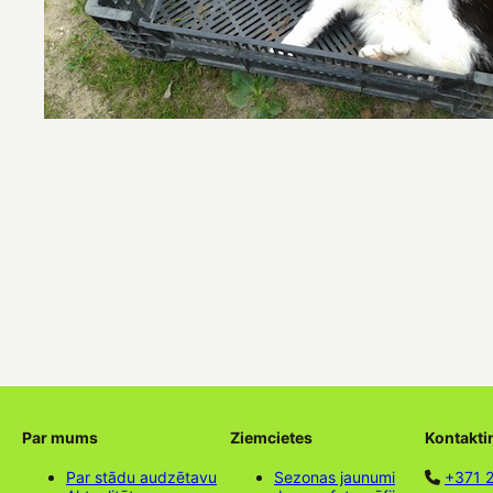
Par mums
Ziemcietes
Kontakti
Par stādu audzētavu
Sezonas jaunumi
+371 