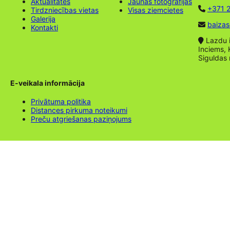
Aktualitātes
Jaunas fotogrāfijas
+371 2
Tirdzniecības vietas
Visas ziemcietes
Galerija
baizas
Kontakti
Lazdu ie
Inciems, 
Siguldas
E-veikala informācija
Privātuma politika
Distances pirkuma noteikumi
Preču atgriešanas paziņojums