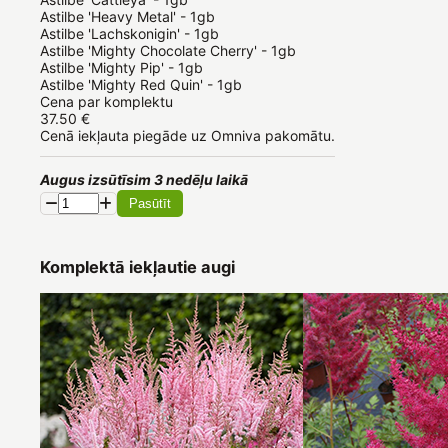
Astilbe 'Heavy Metal' - 1gb

Astilbe 'Lachskonigin' - 1gb

Astilbe 'Mighty Chocolate Cherry' - 1gb

Astilbe 'Mighty Pip' - 1gb

Astilbe 'Mighty Red Quin' - 1gb
Cena par komplektu
37.50 €
Cenā iekļauta piegāde uz Omniva pakomātu.
Augus izsūtīsim 3 nedēļu laikā
Pasūtīt
Komplektā iekļautie augi