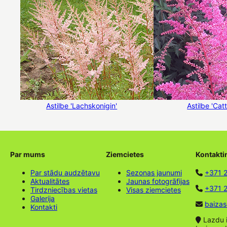
Astilbe 'Lachskonigin'
Astilbe 'Catt
Par mums
Ziemcietes
Kontakti
Par stādu audzētavu
Sezonas jaunumi
+371 
Aktualitātes
Jaunas fotogrāfijas
+371 2
Tirdzniecības vietas
Visas ziemcietes
Galerija
baizas
Kontakti
Lazdu ie