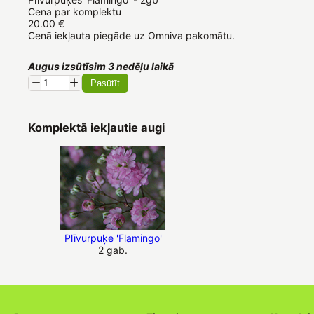
Cena par komplektu
20.00 €
Cenā iekļauta piegāde uz Omniva pakomātu.
Augus izsūtīsim 3 nedēļu laikā
Pasūtīt
Komplektā iekļautie augi
Plīvurpuķe 'Flamingo'
2 gab.