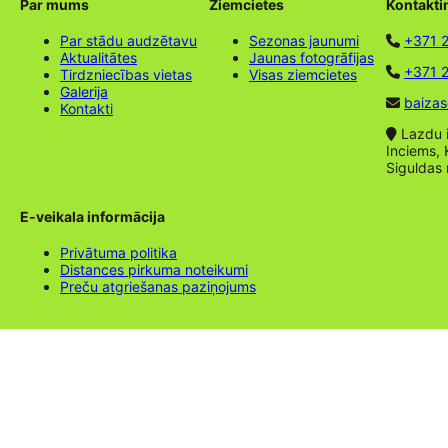
Par mums
Ziemcietes
Kontakti
Par stādu audzētavu
Sezonas jaunumi
+371 
Aktualitātes
Jaunas fotogrāfijas
+371 2
Tirdzniecības vietas
Visas ziemcietes
Galerija
baizas
Kontakti
Lazdu ie
Inciems, 
Siguldas
E-veikala informācija
Privātuma politika
Distances pirkuma noteikumi
Preču atgriešanas paziņojums