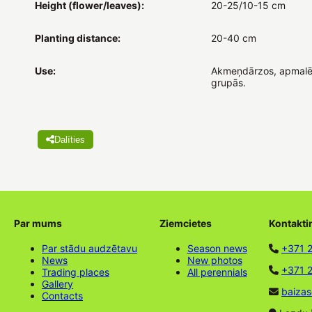
Height (flower/leaves):
20-25/10-15 cm
Planting distance:
20-40 cm
Use:
Akmeņdārzos, apmalē
grupās.
Dalīties
Par mums
Ziemcietes
Kontakti
Par stādu audzētavu
Season news
+371 
News
New photos
+371 2
Trading places
All perennials
Gallery
baizas
Contacts