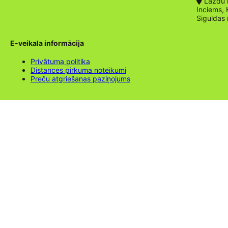
Lazdu ie
Inciems, 
Siguldas
E-veikala informācija
Privātuma politika
Distances pirkuma noteikumi
Preču atgriešanas paziņojums