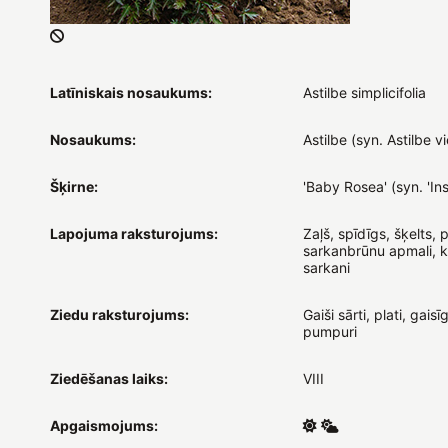
Latīniskais nosaukums:
Astilbe simplicifolia
Nosaukums:
Astilbe (syn. Astilbe v
Šķirne:
'Baby Rosea' (syn. 'Ins
Lapojuma raksturojums:
Zaļš, spīdīgs, šķelts, 
sarkanbrūnu apmali, kā
sarkani
Ziedu raksturojums:
Gaiši sārti, plati, gaisī
pumpuri
Ziedēšanas laiks:
VIII
Apgaismojums: