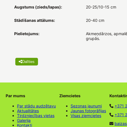
Augstums (zieds/lapas):
20-25/10-15 cm
Stādīšanas attālums:
20-40 cm
Pielietojums:
Akmeņdārzos, apmalē
grupās.
Dalīties
Par mums
Ziemcietes
Kontakti
Par stādu audzētavu
Sezonas jaunumi
+371 
Aktualitātes
Jaunas fotogrāfijas
+371 2
Tirdzniecības vietas
Visas ziemcietes
Galerija
baizas
Kontakti