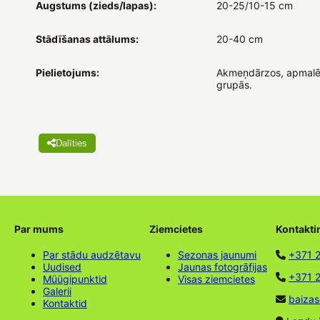
Augstums (zieds/lapas):
20-25/10-15 cm
Stādīšanas attālums:
20-40 cm
Pielietojums:
Akmeņdārzos, apmalē
grupās.
Dalīties
Par mums
Ziemcietes
Kontakti
Par stādu audzētavu
Sezonas jaunumi
+371 
Uudised
Jaunas fotogrāfijas
+371 2
Müügipunktid
Visas ziemcietes
Galerii
baizas
Kontaktid