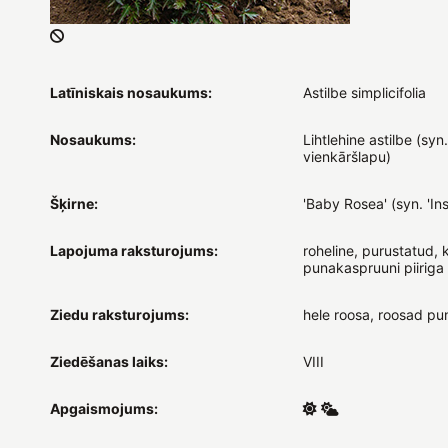
Latīniskais nosaukums:
Astilbe simplicifolia
Nosaukums:
Lihtlehine astilbe (syn.
vienkāršlapu)
Šķirne:
'Baby Rosea' (syn. 'Ins
Lapojuma raksturojums:
roheline, purustatud, 
punakaspruuni piiriga
Ziedu raksturojums:
hele roosa, roosad p
Ziedēšanas laiks:
VIII
Apgaismojums: