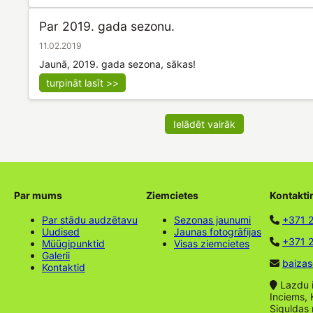
Par 2019. gada sezonu.
11.02.2019
Jaunā, 2019. gada sezona, sākas!
turpināt lasīt >>
Ielādēt vairāk
Par mums
Ziemcietes
Kontakti
Par stādu audzētavu
Sezonas jaunumi
+371 
Uudised
Jaunas fotogrāfijas
+371 2
Müügipunktid
Visas ziemcietes
Galerii
baizas
Kontaktid
Lazdu ie
Inciems, 
Siguldas