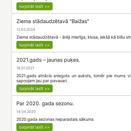
turpināt lasīt >>
Ziema stādaudzētavā "Baižas"
12.02.2024
Ziema stādaudzētavā - ārēji mierīga, klusa, iekšā kā bišu st
turpināt lasīt >>
2021.gads – jaunas puķes.
18.01.2021
2021.gads atnācis sniegots un auksts, tomēr pie mums vi
sapņojam jau par pavasari.
turpināt lasīt >>
Par 2020. gada sezonu.
14.04.2020
2020.gada sezonas neparastais sākums
turpināt lasīt >>