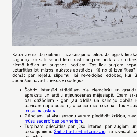
Katra ziema dārziekam ir izaicinājumu pilna. Ja agrāk lielā
sagādāja kailsali, šobrīd lielu postu augiem nodara arī ūden
ziemā krājas uz augsnes, podiem. Tas liek augiem nepara
uzturēties ļoti mitros, aukstos apstākļos. Kā no tā izvairīties
domāt par reljefu, slīpumu, lai neveidojas iedobes, kur ū
Jācenšas novadīt liekos virsūdeņus.
Šobrīd intensīvi strādājam pie ziemciešu un graudz
aprakstu un attēlu atjaunošanas mājaslapā. Esam atka
par dažādiem - gan jau bildēs un kaimiņu dobēs r
pavisam neparastiem jaunumiem šai sezonai. Tos visus 
mūsu mājaslapā
.
Plānojam, lai visu sezonu varam piedāvāt krāšņu, zied
mūsu sadarbības partneriem
.
Turpinam priecāties par jūsu interesi par augiem un
pasūtījumiem.
Šeit atradīsiet informāciju,
kā izveidot p
mājaslapā.