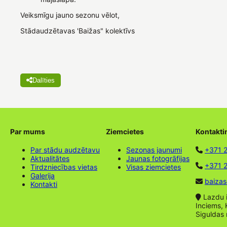
Veiksmīgu jauno sezonu vēlot,
Stādaudzētavas 'Baižas" kolektīvs
Dalīties
Par mums
Ziemcietes
Kontakti
Par stādu audzētavu
Sezonas jaunumi
+371 
Aktualitātes
Jaunas fotogrāfijas
+371 2
Tirdzniecības vietas
Visas ziemcietes
Galerija
baizas
Kontakti
Lazdu ie
Inciems, 
Siguldas