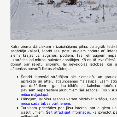
Katra ziema dārziekam ir izaicinājumu pilna. Ja agrāk lielā
sagādāja kailsali, šobrīd lielu postu augiem nodara arī ūden
ziemā krājas uz augsnes, podiem. Tas liek augiem nepara
uzturēties ļoti mitros, aukstos apstākļos. Kā no tā izvairīties
domāt par reljefu, slīpumu, lai neveidojas iedobes, kur ū
Jācenšas novadīt liekos virsūdeņus.
Šobrīd intensīvi strādājam pie ziemciešu un graudz
aprakstu un attēlu atjaunošanas mājaslapā. Esam atka
par dažādiem - gan jau bildēs un kaimiņu dobēs r
pavisam neparastiem jaunumiem šai sezonai. Tos visus 
mūsu mājaslapā
.
Plānojam, lai visu sezonu varam piedāvāt krāšņu, zied
mūsu sadarbības partneriem
.
Turpinam priecāties par jūsu interesi par augiem un
pasūtījumiem.
Šeit atradīsiet informāciju,
kā izveidot p
mājaslapā.