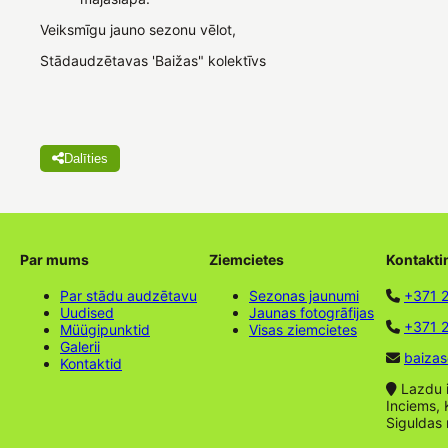
Veiksmīgu jauno sezonu vēlot,
Stādaudzētavas 'Baižas" kolektīvs
Dalīties
Par mums
Ziemcietes
Kontakti
Par stādu audzētavu
Sezonas jaunumi
+371 
Uudised
Jaunas fotogrāfijas
+371 2
Müügipunktid
Visas ziemcietes
Galerii
baizas
Kontaktid
Lazdu ie
Inciems, 
Siguldas