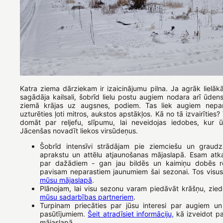
Katra ziema dārziekam ir izaicinājumu pilna. Ja agrāk lielā
sagādāja kailsali, šobrīd lielu postu augiem nodara arī ūden
ziemā krājas uz augsnes, podiem. Tas liek augiem nepara
uzturēties ļoti mitros, aukstos apstākļos. Kā no tā izvairīties
domāt par reljefu, slīpumu, lai neveidojas iedobes, kur ū
Jācenšas novadīt liekos virsūdeņus.
Šobrīd intensīvi strādājam pie ziemciešu un graudz
aprakstu un attēlu atjaunošanas mājaslapā. Esam atka
par dažādiem - gan jau bildēs un kaimiņu dobēs r
pavisam neparastiem jaunumiem šai sezonai. Tos visus 
mūsu mājaslapā
.
Plānojam, lai visu sezonu varam piedāvāt krāšņu, zied
mūsu sadarbības partneriem
.
Turpinam priecāties par jūsu interesi par augiem un
pasūtījumiem.
Šeit atradīsiet informāciju,
kā izveidot p
mājaslapā.