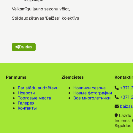
Veiksmīgu jauno sezonu vēlot,
Stādaudzētavas 'Baižas" kolektīvs
Dalīties
Par mums
Ziemcietes
Kontakti
Par stādu audzētavu
Новинки сезона
+371 
Новости
Новые фотографии
+371 2
Торговые места
Все многолетники
Галерея
baizas
Контакты
Lazdu ie
Inciems, 
Siguldas