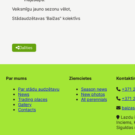
Veiksmīgu jauno sezonu vēlot,
Stādaudzētavas 'Baižas" kolektīvs
Dalīties
Par mums
Ziemcietes
Kontakti
Par stādu audzētavu
Season news
+371 
News
New photos
+371 2
Trading places
All perennials
Gallery
baizas
Contacts
Lazdu ie
Inciems, 
Siguldas