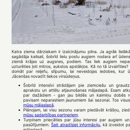
Katra ziema dārziekam ir izaicinājumu pilna. Ja agrāk lielā
sagādāja kailsali, šobrīd lielu postu augiem nodara arī ūden
ziemā krājas uz augsnes, podiem. Tas liek augiem nepara
uzturēties ļoti mitros, aukstos apstākļos. Kā no tā izvairīties
domāt par reljefu, slīpumu, lai neveidojas iedobes, kur ū
Jācenšas novadīt liekos virsūdeņus.
Šobrīd intensīvi strādājam pie ziemciešu un graudz
aprakstu un attēlu atjaunošanas mājaslapā. Esam atka
par dažādiem - gan jau bildēs un kaimiņu dobēs r
pavisam neparastiem jaunumiem šai sezonai. Tos visus 
mūsu mājaslapā
.
Plānojam, lai visu sezonu varam piedāvāt krāšņu, zied
mūsu sadarbības partneriem
.
Turpinam priecāties par jūsu interesi par augiem un
pasūtījumiem.
Šeit atradīsiet informāciju,
kā izveidot p
mājaslapā.