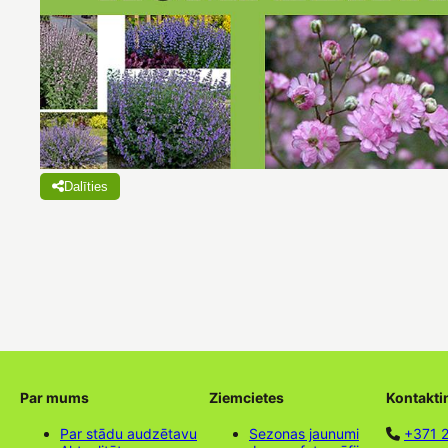
Dalīties
Par mums
Ziemcietes
Kontakti
Par stādu audzētavu
Sezonas jaunumi
+371 