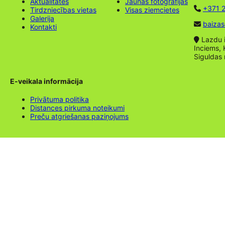
Aktualitātes
Jaunas fotogrāfijas
+371 2
Tirdzniecības vietas
Visas ziemcietes
Galerija
baizas
Kontakti
Lazdu ie
Inciems, 
Siguldas
E-veikala informācija
Privātuma politika
Distances pirkuma noteikumi
Preču atgriešanas paziņojums