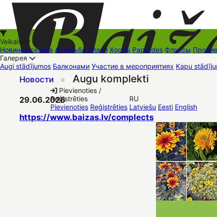
Veikals
Новинки сезона
Астильба
Злаки
Хосты
Papardes
Флоксы
Прочи
Галерея
Augi stādījumos
Балконами
Участие в мероприятиях
Kapu stādīju
Augu komplekti
Новости
»
+37126545879
baizas@baizas.lv
Pievienoties /
Reģistrēties
RU
29.06.2026
Stādu grozs
Pievienoties
Reģistrēties
Latviešu
Eesti
English
https://www.baizas.lv/complects