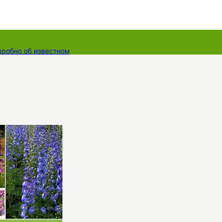
дробно об известном
ты
Dāvanu kartes
Augu komplekti