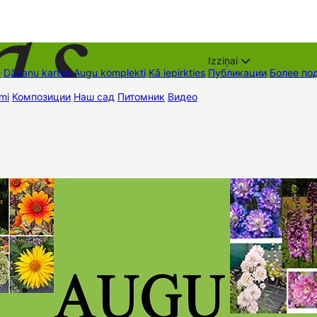
Izziņai
е
Dāvanu kartes
Augu komplekti
Kā iepirkties
Публикации
Более по
mi
Композиции
Наш сад
Питомник
Видео
Торговые места
Контак