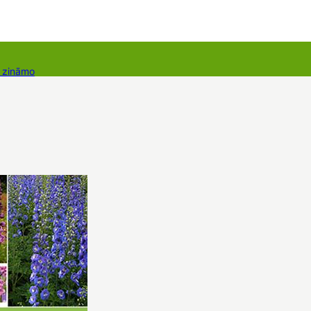
r zināmo
takti
Dāvanu kartes
Augu komplekti