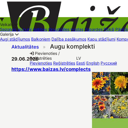
Veikals
Sezonas jaunumi
Astilbes
Graudzāles
Hostas
Papardes
Flokši
Pārējā
Galerija
Augi stādījumos
Balkoniem
Dalība pasākumos
Kapu stādījumi
Kompo
Augu komplekti
Aktualitātes
»
+37126545879
baizas@baizas.lv
Pievienoties /
Reģistrēties
LV
29.06.2026
Stādu grozs
Pievienoties
Reģistrēties
Eesti
English
Русский
https://www.baizas.lv/complects