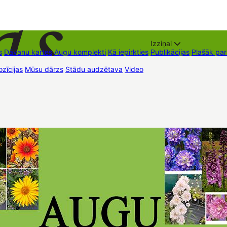
Izziņai
s
Dāvanu kartes
Augu komplekti
Kā iepirkties
Publikācijas
Plašāk pa
zīcijas
Mūsu dārzs
Stādu audzētava
Video
Tirdzniecības vietas
Kon