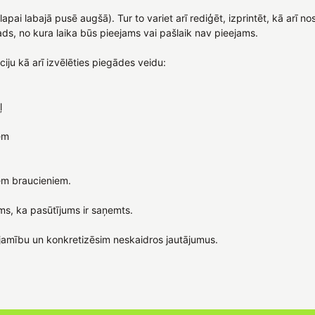
lapai labajā pusē augšā). Tur to variet arī rediģēt, izprintēt, kā arī
s, no kura laika būs pieejams vai pašlaik nav pieejams.
ju kā arī izvēlēties piegādes veidu:
ļ
em
em braucieniem.
ms, ka pasūtījums ir saņemts.
jamību un konkretizēsim neskaidros jautājumus.