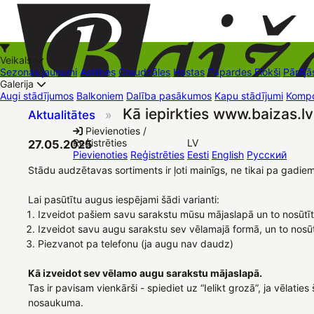
Veikals
Sezonas jaunumi
Astilbes
Graudzāles
Hostas
Papardes
Flokši
Pārējā
Galerija
Augi stādījumos
Balkoniem
Dalība pasākumos
Kapu stādījumi
Kompo
Kā iepirkties www.baizas.lv
Aktualitātes
»
+37126545879
baizas@baizas.lv
Pievienoties /
Reģistrēties
LV
27.05.2025
Stādu grozs
Pievienoties
Reģistrēties
Eesti
English
Русский
Stādu audzētavas sortiments ir ļoti mainīgs, ne tikai pa gadi
Lai pasūtītu augus iespējami šādi varianti:
Izveidot pašiem savu sarakstu mūsu mājaslapā un to nosūtī
Izveidot savu augu sarakstu sev vēlamajā formā, un to nosū
Piezvanot pa telefonu (ja augu nav daudz)
Kā izveidot sev vēlamo augu sarakstu mājaslapā.
Tas ir pavisam vienkārši - spiediet uz “Ielikt grozā”, ja vēla
nosaukuma.