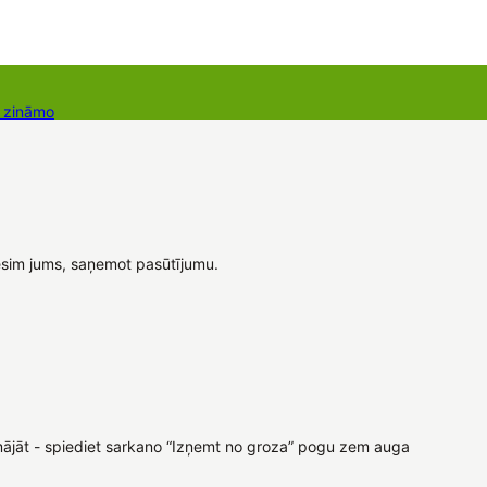
r zināmo
takti
Dāvanu kartes
Augu komplekti
dēsim jums, saņemot pasūtījumu.
rdomājāt - spiediet sarkano “Izņemt no groza” pogu zem auga