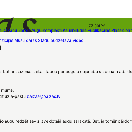
Izziņai
s
Dāvanu kartes
Augu komplekti
Kā iepirkties
Publikācijas
Plašāk pa
zīcijas
Mūsu dārzs
Stādu audzētava
Video
Tirdzniecības vietas
Kon
!
em, bet arī sezonas laikā. Tāpēc par augu pieejamību un cenām atbil
t mums.
tīt uz e-pastu
baizas@baizas.lv
.
ties šo augu redzēt sevis izveidotajā augu sarakstā. Bet, ja tomēr pā