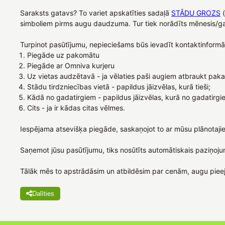
Saraksts gatavs? To variet apskatīties sadaļā
STĀDU GROZS
(
simboliem pirms augu daudzuma. Tur tiek norādīts mēnesis/gad
Turpinot pasūtījumu, nepieciešams būs ievadīt kontaktinformāci
Piegāde uz pakomātu
Piegāde ar Omniva kurjeru
Uz vietas audzētavā - ja vēlaties paši augiem atbraukt paka
Stādu tirdzniecības vietā - papildus jāizvēlas, kurā tieši;
Kādā no gadatirgiem - papildus jāizvēlas, kurā no gadatirgi
Cits - ja ir kādas citas vēlmes.
Iespējama atsevišķa piegāde, saskaņojot to ar mūsu plānotaji
Saņemot jūsu pasūtījumu, tiks nosūtīts automātiskais paziņoju
Tālāk mēs to apstrādāsim un atbildēsim par cenām, augu piee
Dalīties