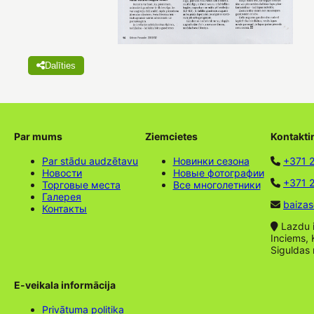
Dalīties
Par mums
Ziemcietes
Kontakti
Par stādu audzētavu
Новинки сезона
+371 
Новости
Новые фотографии
+371 2
Торговые места
Все многолетники
Галерея
baizas
Контакты
Lazdu ie
Inciems, 
Siguldas
E-veikala informācija
Privātuma politika