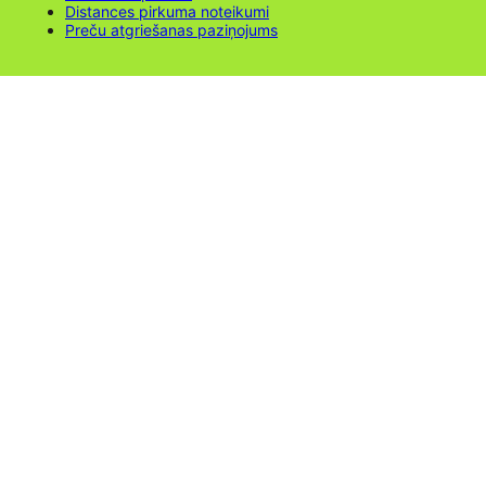
Distances pirkuma noteikumi
Preču atgriešanas paziņojums