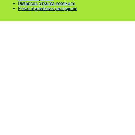
Distances pirkuma noteikumi
Preču atgriešanas paziņojums