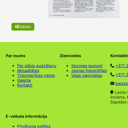
Dalīties
Par mums
Ziemcietes
Kontakti
Par stādu audzētavu
Sezonas jaunumi
+371 
Aktualitātes
Jaunas fotogrāfijas
+371 2
Tirdzniecības vietas
Visas ziemcietes
Galerija
baizas
Kontakti
Lazdu ie
Inciems, 
Siguldas
E-veikala informācija
Privātuma politika