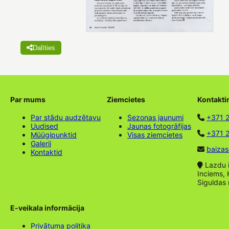
Dalīties
Par mums
Ziemcietes
Kontakti
Par stādu audzētavu
Sezonas jaunumi
+371 
Uudised
Jaunas fotogrāfijas
+371 2
Müügipunktid
Visas ziemcietes
Galerii
baizas
Kontaktid
Lazdu ie
Inciems, 
Siguldas
E-veikala informācija
Privātuma politika