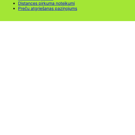
Distances pirkuma noteikumi
Preču atgriešanas paziņojums