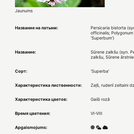
Jaunums
Название на латыни:
Persicaria bistorta (sy
officinalis; Polygonum 
'Superbum')
Название:
Sūrene zalkšu (syn. Pe
zalkšu, Sūrene ārstnie
Сорт:
'Superba'
Характеристика лиственности:
Zaļš, rudenī zeltaini d
Характеристика цветов:
Gaiši rozā
Время цветения:
VI-VIII
Apgaismojums: