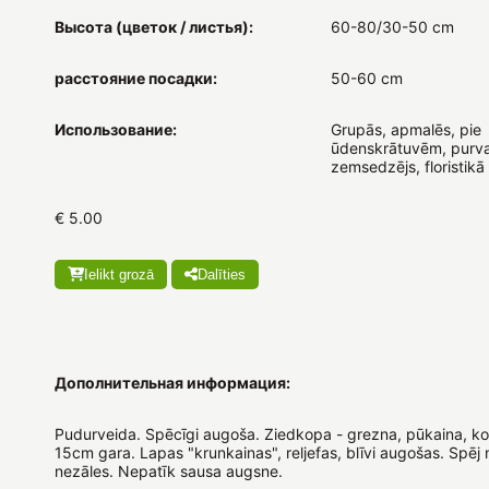
Высота (цветок / листья):
60-80/30-50 cm
расстояние посадки:
50-60 cm
Использование:
Grupās, apmalēs, pie
ūdenskrātuvēm, purva
zemsedzējs, floristikā
€ 5.00
Ielikt grozā
Dalīties
Дополнительная информация:
Pudurveida. Spēcīgi augoša. Ziedkopa - grezna, pūkaina, k
15cm gara. Lapas "krunkainas", reljefas, blīvi augošas. Spēj
nezāles. Nepatīk sausa augsne.