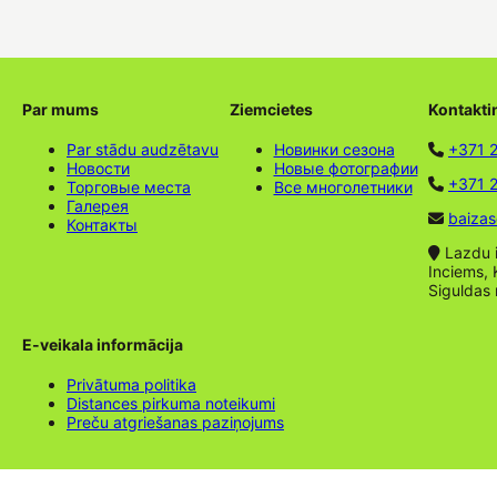
Par mums
Ziemcietes
Kontakti
Par stādu audzētavu
Новинки сезона
+371 
Новости
Новые фотографии
+371 2
Торговые места
Все многолетники
Галерея
baizas
Контакты
Lazdu ie
Inciems, 
Siguldas
E-veikala informācija
Privātuma politika
Distances pirkuma noteikumi
Preču atgriešanas paziņojums