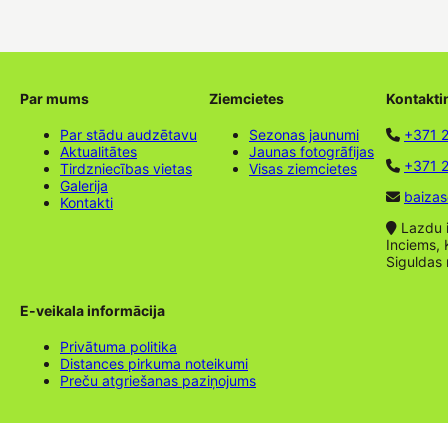
Par mums
Ziemcietes
Kontakti
Par stādu audzētavu
Sezonas jaunumi
+371 
Aktualitātes
Jaunas fotogrāfijas
+371 2
Tirdzniecības vietas
Visas ziemcietes
Galerija
baizas
Kontakti
Lazdu ie
Inciems, 
Siguldas
E-veikala informācija
Privātuma politika
Distances pirkuma noteikumi
Preču atgriešanas paziņojums