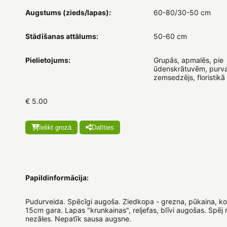
Augstums (zieds/lapas):
60-80/30-50 cm
Stādīšanas attālums:
50-60 cm
Pielietojums:
Grupās, apmalēs, pie
ūdenskrātuvēm, purva
zemsedzējs, floristikā
€ 5.00
Ielikt grozā
Dalīties
Papildinformācija:
Pudurveida. Spēcīgi augoša. Ziedkopa - grezna, pūkaina, k
15cm gara. Lapas "krunkainas", reljefas, blīvi augošas. Spēj
nezāles. Nepatīk sausa augsne.