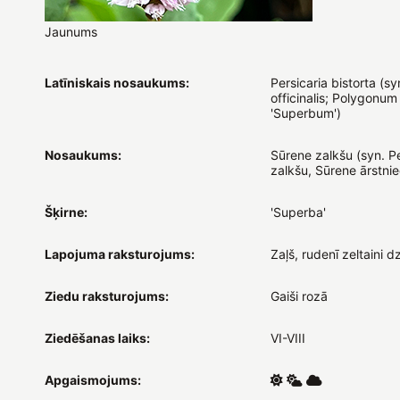
Jaunums
Latīniskais nosaukums:
Persicaria bistorta (sy
officinalis; Polygonum 
'Superbum')
Nosaukums:
Sūrene zalkšu (syn. Pe
zalkšu, Sūrene ārstnie
Šķirne:
'Superba'
Lapojuma raksturojums:
Zaļš, rudenī zeltaini d
Ziedu raksturojums:
Gaiši rozā
Ziedēšanas laiks:
VI-VIII
Apgaismojums: