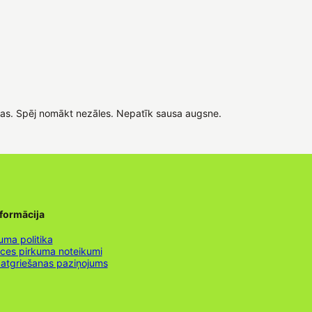
šas. Spēj nomākt nezāles. Nepatīk sausa augsne.
nformācija
uma politika
nces pirkuma noteikumi
 atgriešanas paziņojums