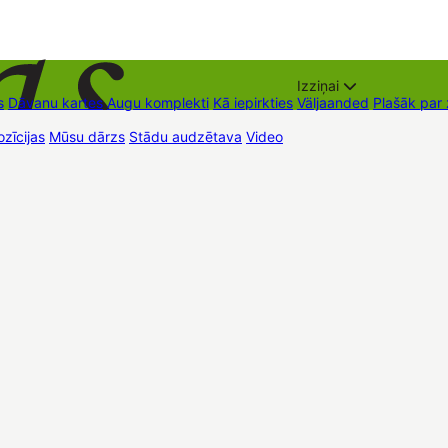
Izziņai
s
Dāvanu kartes
Augu komplekti
Kā iepirkties
Väljaanded
Plašāk par
zīcijas
Mūsu dārzs
Stādu audzētava
Video
Müügipunktid
Kontaktid