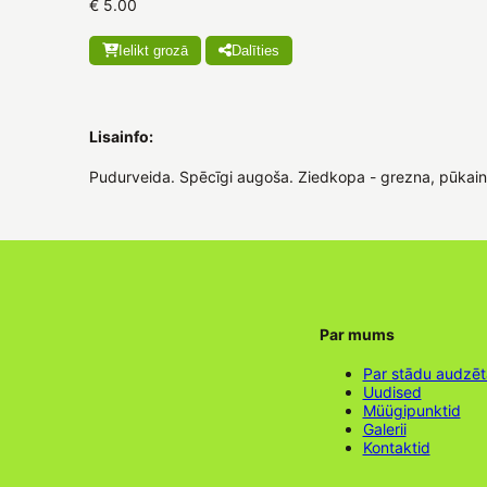
€ 5.00
Ielikt grozā
Dalīties
Lisainfo:
Pudurveida. Spēcīgi augoša. Ziedkopa - grezna, pūkain
Par mums
Par stādu audzē
Uudised
Müügipunktid
Galerii
Kontaktid