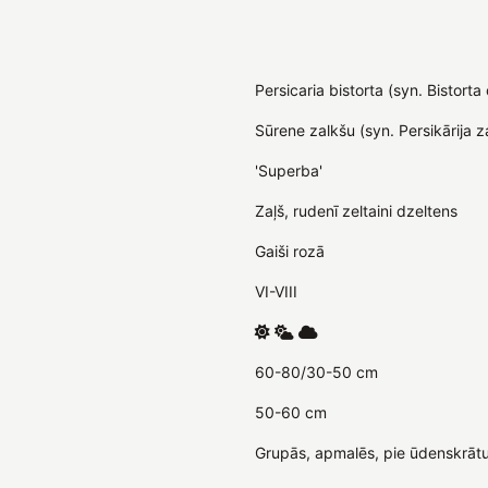
Persicaria bistorta (syn. Bistort
Sūrene zalkšu (syn. Persikārija z
'Superba'
Zaļš, rudenī zeltaini dzeltens
Gaiši rozā
VI-VIII
60-80/30-50 cm
50-60 cm
Grupās, apmalēs, pie ūdenskrātu