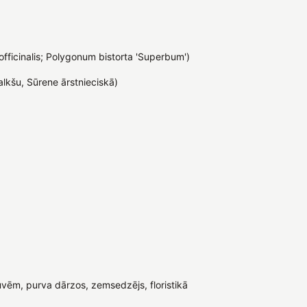
a officinalis; Polygonum bistorta 'Superbum')
alkšu, Sūrene ārstnieciskā)
vēm, purva dārzos, zemsedzējs, floristikā