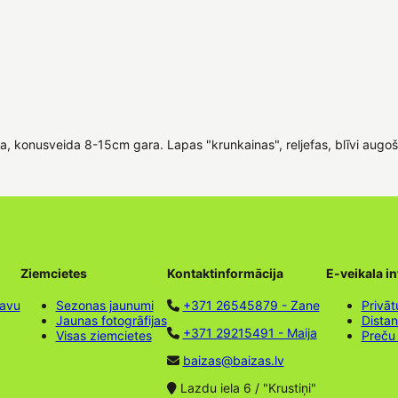
a, konusveida 8-15cm gara. Lapas "krunkainas", reljefas, blīvi augo
Ziemcietes
Kontaktinformācija
E-veikala i
tavu
Sezonas jaunumi
+371 26545879 - Zane
Privāt
Jaunas fotogrāfijas
Dista
+371 29215491 - Maija
Visas ziemcietes
Preču
baizas@baizas.lv
Lazdu iela 6 / "Krustiņi"