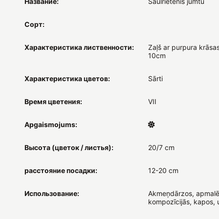
Название:
Saulrietenis jumtu
Сорт:
Характеристика лиственности:
Zaļš ar purpura krāsa
10cm
Характеристика цветов:
Sārti
Время цветения:
VII
Apgaismojums:
Высота (цветок / листья):
20/7 cm
расстояние посадки:
12-20 cm
Использование:
Akmeņdārzos, apmalē
kompozīcijās, kapos, 