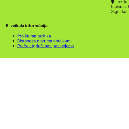
Lazdu ie
Inciems, 
Siguldas
E-veikala informācija
Privātuma politika
Distances pirkuma noteikumi
Preču atgriešanas paziņojums