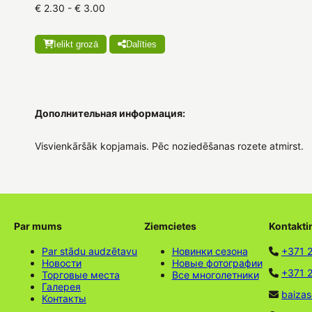
€ 2.30 - € 3.00
Ielikt grozā
Dalīties
Дополнительная информация:
Visvienkāršāk kopjamais. Pēc noziedēšanas rozete atmirst.
Par mums
Ziemcietes
Kontakti
Par stādu audzētavu
Новинки сезона
+371 
Новости
Новые фотографии
+371 2
Торговые места
Все многолетники
Галерея
baizas
Контакты