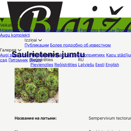
Veikals
Новинки сезона
Астильба
Злаки
Хосты
Papardes
Флоксы
Прочи
Augu komplekti
Izziņai
Kā iepirkties
Публикации
Более подробно об известном
+37126545879
baizas@baizas.lv
Галерея
Saulrietenis jumtu
Pievienoties /
Augi stādījumos
Балконами
Участие в мероприятиях
Kapu stādīju
Reģistrēties
RU
сад
Питомник
Видео
Stādu grozs
Pievienoties
Reģistrēties
Latviešu
Eesti
English
Торговые места
Контакты
Dāvanu kartes
Augu komplekti
Название на латыни:
Sempervivum tectoru