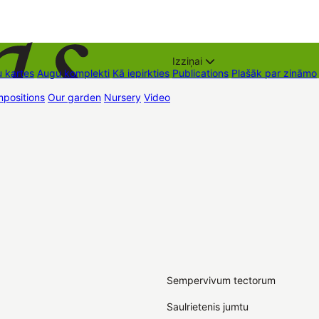
Izziņai
 kartes
Augu komplekti
Kā iepirkties
Publications
Plašāk par zināmo
positions
Our garden
Nursery
Video
Trading places
Contacts
Dāvan
Sempervivum tectorum
Saulrietenis jumtu