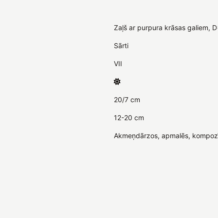
Zaļš ar purpura krāsas galiem, 
Sārti
VII
20/7 cm
12-20 cm
Akmeņdārzos, apmalēs, kompozīc