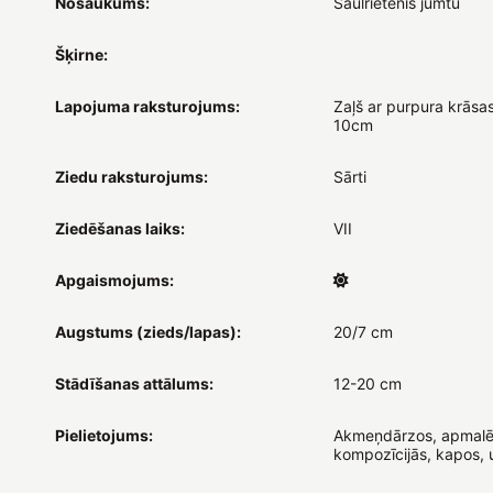
Nosaukums:
Saulrietenis jumtu
Šķirne:
Lapojuma raksturojums:
Zaļš ar purpura krāsa
10cm
Ziedu raksturojums:
Sārti
Ziedēšanas laiks:
VII
Apgaismojums:
Augstums (zieds/lapas):
20/7 cm
Stādīšanas attālums:
12-20 cm
Pielietojums:
Akmeņdārzos, apmalē
kompozīcijās, kapos, 