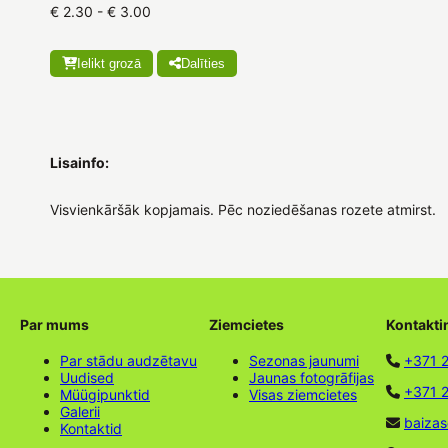
€ 2.30 - € 3.00
Ielikt grozā
Dalīties
Lisainfo:
Visvienkāršāk kopjamais. Pēc noziedēšanas rozete atmirst.
Par mums
Ziemcietes
Kontakti
Par stādu audzētavu
Sezonas jaunumi
+371 
Uudised
Jaunas fotogrāfijas
+371 2
Müügipunktid
Visas ziemcietes
Galerii
baizas
Kontaktid