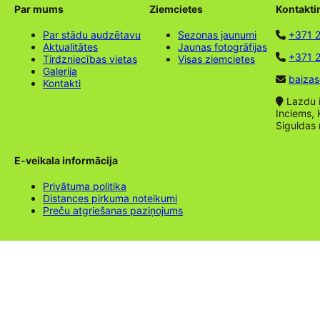
Par mums
Ziemcietes
Kontakti
Par stādu audzētavu
Sezonas jaunumi
+371 
Aktualitātes
Jaunas fotogrāfijas
+371 2
Tirdzniecības vietas
Visas ziemcietes
Galerija
baizas
Kontakti
Lazdu ie
Inciems, 
Siguldas
E-veikala informācija
Privātuma politika
Distances pirkuma noteikumi
Preču atgriešanas paziņojums