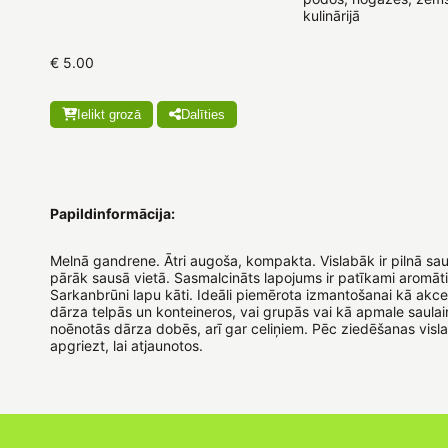
kulinārijā
€ 5.00
Ielikt grozā
Dalīties
Papildinformācija:
Melnā gandrene. Ātri augoša, kompakta. Vislabāk ir pilnā sau
pārāk sausā vietā. Sasmalcināts lapojums ir patīkami aromāti
Sarkanbrūni lapu kāti. Ideāli piemērota izmantošanai kā ak
dārza telpās un konteineros, vai grupās vai kā apmale saulain
noēnotās dārza dobēs, arī gar celiņiem. Pēc ziedēšanas visl
apgriezt, lai atjaunotos.