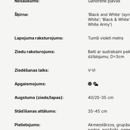
Nosaukums:
Gandrene pļavas
Šķirne:
'Black and White' (syn.
White'; 'Black & White'
White Army')
Lapojuma raksturojums:
Tumši violeti melns
Ziedu raksturojums:
Balti ar sudrabaini pe
dzīslojumu; D=3cm
Ziedēšanas laiks:
V-VI
Apgaismojums:
Augstums (zieds/lapas):
40/25-35 cm
Stādīšanas attālums:
35-45 cm
Pielietojums:
Akmeņdārzos, grupās
podos, nogāzēs, zems