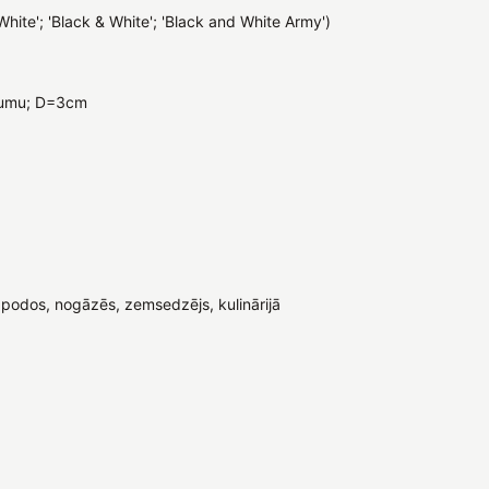
 White'; 'Black & White'; 'Black and White Army')
ojumu; D=3cm
podos, nogāzēs, zemsedzējs, kulinārijā