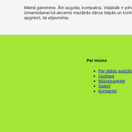
Melnā gandrene. Ātri augoša, kompakta. Vislabāk ir piln
izmantošanai kā akcents mazākās dārza telpās un kontei
apgriezt, lai atjaunotos.
Par mums
Par stādu audzē
Uudised
Müügipunktid
Galerii
Kontaktid