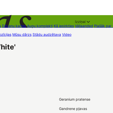
Izziņai
s
Dāvanu kartes
Augu komplekti
Kā iepirkties
Väljaanded
Plašāk par
zīcijas
Mūsu dārzs
Stādu audzētava
Video
Müügipunktid
Kontaktid
hite'
Geranium pratense
Gandrene pļavas