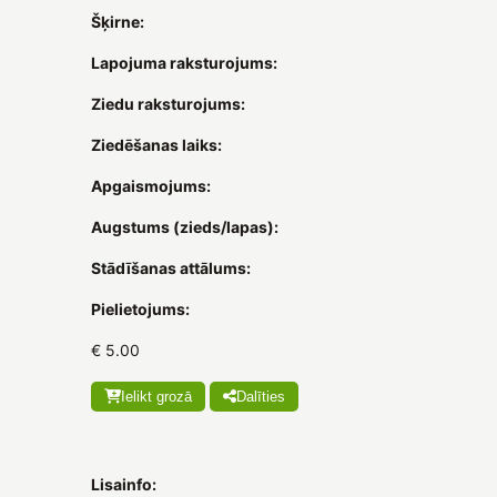
Šķirne:
Lapojuma raksturojums:
Ziedu raksturojums:
Ziedēšanas laiks:
Apgaismojums:
Augstums (zieds/lapas):
Stādīšanas attālums:
Pielietojums:
€ 5.00
Ielikt grozā
Dalīties
Lisainfo: