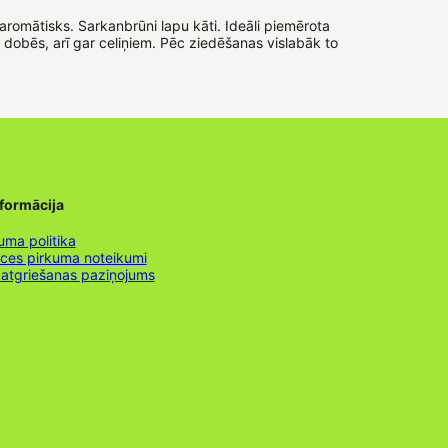
aromātisks. Sarkanbrūni lapu kāti. Ideāli piemērota
dobēs, arī gar celiņiem. Pēc ziedēšanas vislabāk to
nformācija
uma politika
nces pirkuma noteikumi
 atgriešanas paziņojums