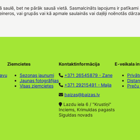
ā saulē, bet ne pārāk sausā vietā. Sasmalcināts lapojums ir patīkami 
neros, vai grupās vai kā apmale saulainās vai daļēji noēnotās dārza 
Ziemcietes
Kontaktinformācija
E-veikala i
tavu
Sezonas jaunumi
+371 26545879 - Zane
Privāt
Jaunas fotogrāfijas
Dista
+371 29215491 - Maija
Visas ziemcietes
Preču
baizas@baizas.lv
Lazdu iela 6 / "Krustiņi"
Inciems, Krimuldas pagasts
Siguldas novads