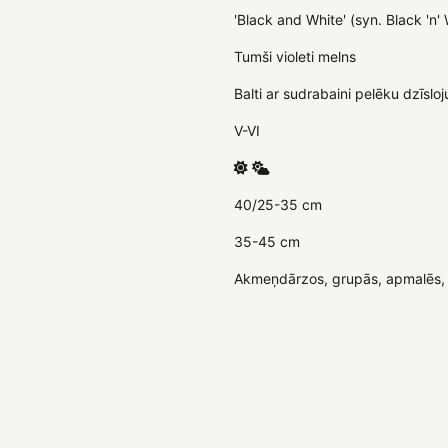
'Black and White' (syn. Black 'n'
Tumši violeti melns
Balti ar sudrabaini pelēku dzīsl
V-VI
40/25-35 cm
35-45 cm
Akmeņdārzos, grupās, apmalēs, 