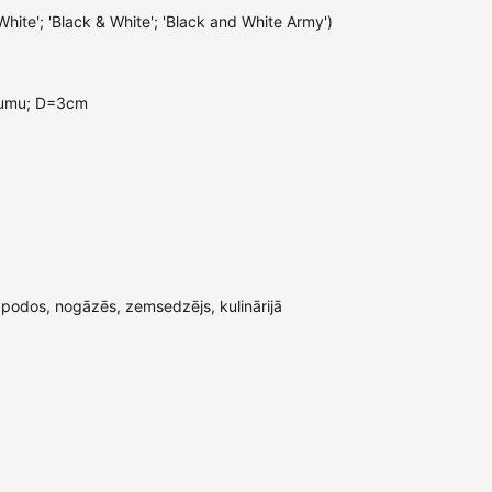
 White'; 'Black & White'; 'Black and White Army')
ojumu; D=3cm
podos, nogāzēs, zemsedzējs, kulinārijā