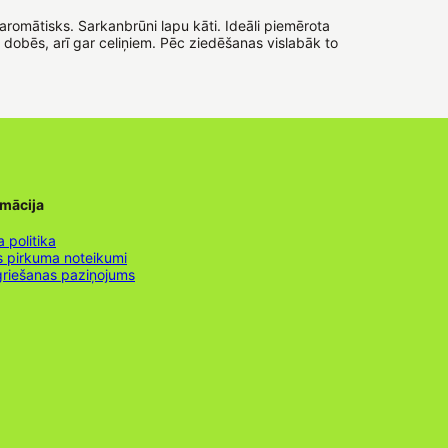
aromātisks. Sarkanbrūni lapu kāti. Ideāli piemērota
dobēs, arī gar celiņiem. Pēc ziedēšanas vislabāk to
rmācija
 politika
s pirkuma noteikumi
griešanas paziņojums