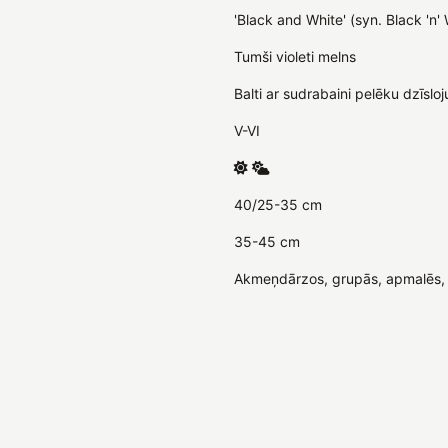
'Black and White' (syn. Black 'n'
Tumši violeti melns
Balti ar sudrabaini pelēku dzīsl
V-VI
40/25-35 cm
35-45 cm
Akmeņdārzos, grupās, apmalēs, 