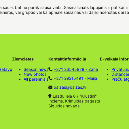
ā saulē, bet ne pārāk sausā vietā. Sasmalcināts lapojums ir patīkami 
neros, vai grupās vai kā apmale saulainās vai daļēji noēnotās dārza 
Ziemcietes
Kontaktinformācija
E-veikala info
zētavu
Season news
+371 26545879 - Zane
Privātuma
New photos
Distance
+371 29215491 - Maija
s
All perennials
Preču at
baizas@baizas.lv
Lazdu iela 6 / "Krustiņi"
Inciems, Krimuldas pagasts
Siguldas novads