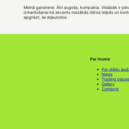
Melnā gandrene. Ātri augoša, kompakta. Vislabāk ir piln
izmantošanai kā akcents mazākās dārza telpās un kontei
apgriezt, lai atjaunotos.
Par mums
Par stādu aud
News
Trading place
Gallery
Contacts