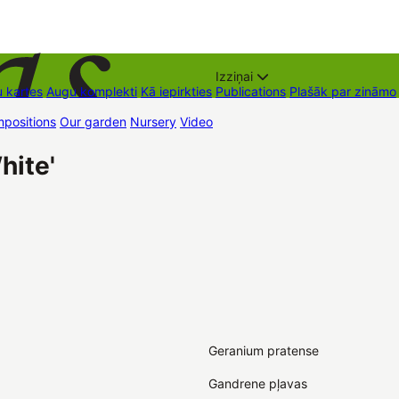
Izziņai
 kartes
Augu komplekti
Kā iepirkties
Publications
Plašāk par zināmo
positions
Our garden
Nursery
Video
Trading places
Contacts
Dāvan
hite'
Geranium pratense
Gandrene pļavas