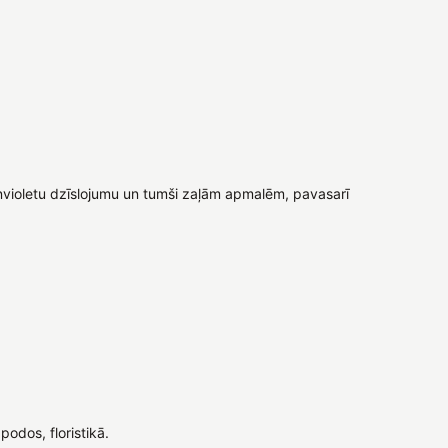
violetu dzīslojumu un tumši zaļām apmalēm, pavasarī
odos, floristikā.