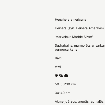
Heuchera americana
Heihēra (syn. Heihēra Amerikas)
'Marvelous Marble Silver'
Sudrabains, marmorēts ar sarkan
purpursarkans
Balti
V-VI
50-60/30 cm
30-40 cm
Akmeņdārzos, grupās, apmalēs, p