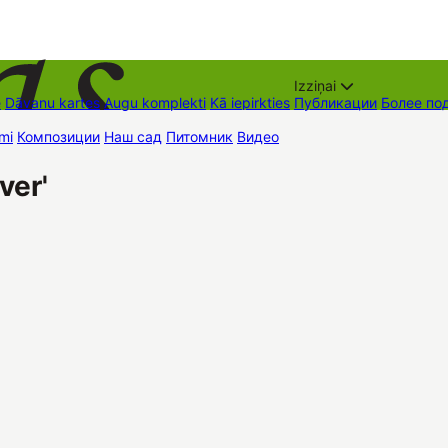
Izziņai
е
Dāvanu kartes
Augu komplekti
Kā iepirkties
Публикации
Более по
mi
Композиции
Наш сад
Питомник
Видео
Торговые места
Контак
ver'