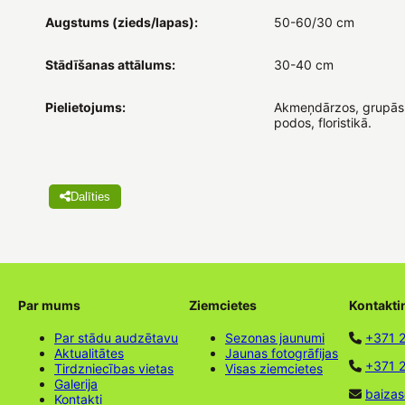
Augstums (zieds/lapas):
50-60/30 cm
Stādīšanas attālums:
30-40 cm
Pielietojums:
Akmeņdārzos, grupās
podos, floristikā.
Dalīties
Par mums
Ziemcietes
Kontakti
Par stādu audzētavu
Sezonas jaunumi
+371 
Aktualitātes
Jaunas fotogrāfijas
+371 2
Tirdzniecības vietas
Visas ziemcietes
Galerija
baizas
Kontakti