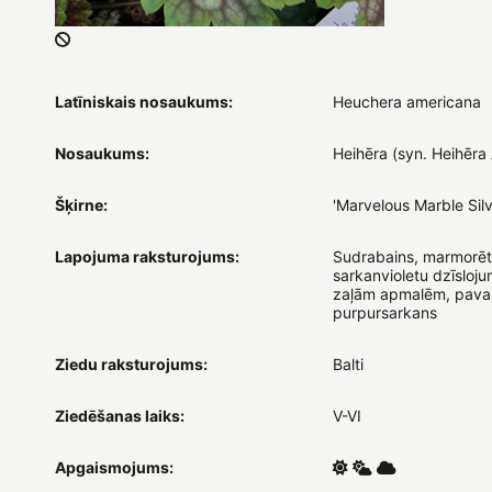
Latīniskais nosaukums:
Heuchera americana
Nosaukums:
Heihēra (syn. Heihēra
Šķirne:
'Marvelous Marble Silv
Lapojuma raksturojums:
Sudrabains, marmorēt
sarkanvioletu dzīsloj
zaļām apmalēm, pavas
purpursarkans
Ziedu raksturojums:
Balti
Ziedēšanas laiks:
V-VI
Apgaismojums: