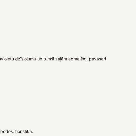
violetu dzīslojumu un tumši zaļām apmalēm, pavasarī
odos, floristikā.