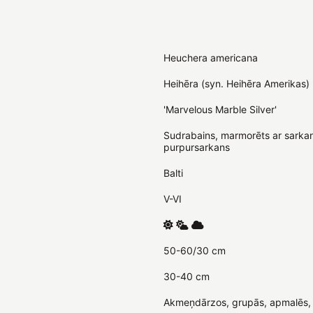
Heuchera americana
Heihēra (syn. Heihēra Amerikas)
'Marvelous Marble Silver'
Sudrabains, marmorēts ar sarkan
purpursarkans
Balti
V-VI
50-60/30 cm
30-40 cm
Akmeņdārzos, grupās, apmalēs, p