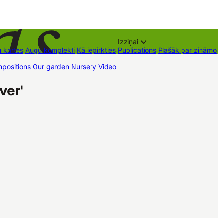
Izziņai
 kartes
Augu komplekti
Kā iepirkties
Publications
Plašāk par zināmo
positions
Our garden
Nursery
Video
Trading places
Contacts
Dāvan
ver'