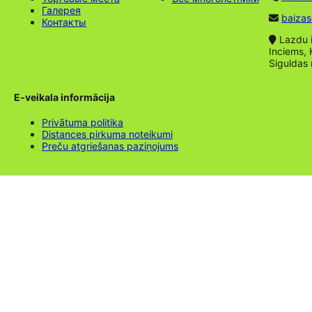
Галерея
baizas
Контакты
Lazdu ie
Inciems, 
Siguldas
E-veikala informācija
Privātuma politika
Distances pirkuma noteikumi
Preču atgriešanas paziņojums