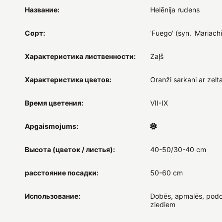
Название:
Helēnija rudens
Сорт:
'Fuego' (syn. 'Mariach
Характеристика лиственности:
Zaļš
Характеристика цветов:
Oranži sarkani ar zelt
Время цветения:
VII-IX
Apgaismojums:
Высота (цветок / листья):
40-50/30-40 cm
расстояние посадки:
50-60 cm
Использование:
Dobēs, apmalēs, podo
ziediem