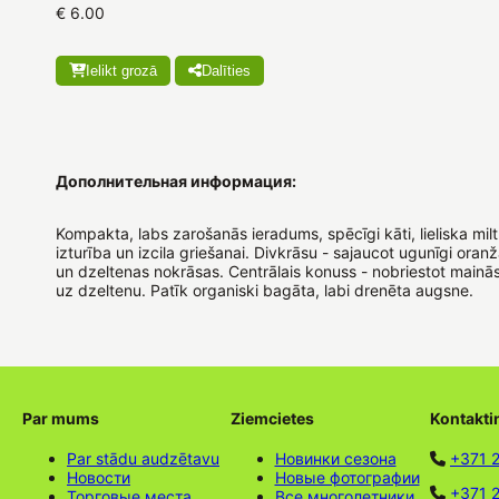
€ 6.00
Ielikt grozā
Dalīties
Дополнительная информация:
Kompakta, labs zarošanās ieradums, spēcīgi kāti, lieliska mil
izturība un izcila griešanai. Divkrāsu - sajaucot ugunīgi oran
un dzeltenas nokrāsas. Centrālais konuss - nobriestot mainā
uz dzeltenu. Patīk organiski bagāta, labi drenēta augsne.
Par mums
Ziemcietes
Kontakti
Par stādu audzētavu
Новинки сезона
+371 
Новости
Новые фотографии
+371 2
Торговые места
Все многолетники