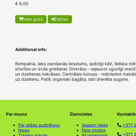
€ 6.00
Ielikt grozā
Dalīties
Additional info:
Kompakta, labs zarošanās ieradums, spēcīgi kāti, lieliska mil
izturība un izcila griešanai. Divkrāsu - sajaucot ugunīgi oran
un dzeltenas nokrāsas. Centrālais konuss - nobriestot mainā
uz dzeltenu. Patīk organiski bagāta, labi drenēta augsne.
Par mums
Ziemcietes
Kontakti
Par stādu audzētavu
Season news
+371 
News
New photos
+371 2
Trading places
All perennials