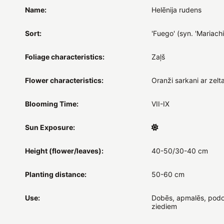
Name:
Helēnija rudens
Sort:
'Fuego' (syn. 'Mariach
Foliage characteristics:
Zaļš
Flower characteristics:
Oranži sarkani ar zelt
Blooming Time:
VII-IX
Sun Exposure:
Height (flower/leaves):
40-50/30-40 cm
Planting distance:
50-60 cm
Use:
Dobēs, apmalēs, podo
ziediem