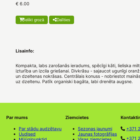
€ 6.00
Ielikt grozā
Dalīties
Lisainfo:
Kompakta, labs zarošanās ieradums, spēcīgi kāti, lieliska mil
izturība un izcila griešanai. Divkrāsu - sajaucot ugunīgi oran
un dzeltenas nokrāsas. Centrālais konuss - nobriestot mainā
uz dzeltenu. Patīk organiski bagāta, labi drenēta augsne.
Par mums
Ziemcietes
Kontakti
Par stādu audzētavu
Sezonas jaunumi
+371 
Uudised
Jaunas fotogrāfijas
+371 2
Müügipunktid
Visas ziemcietes