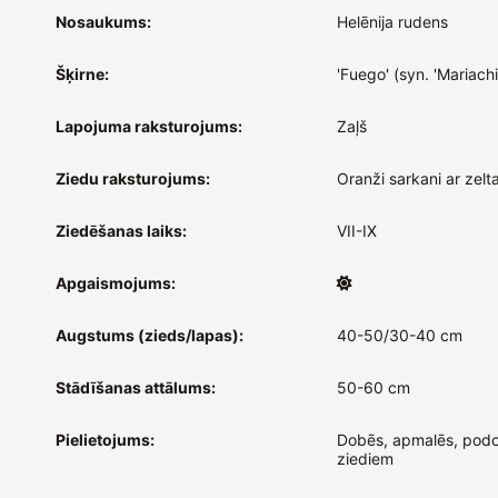
Nosaukums:
Helēnija rudens
Šķirne:
'Fuego' (syn. 'Mariach
Lapojuma raksturojums:
Zaļš
Ziedu raksturojums:
Oranži sarkani ar zelt
Ziedēšanas laiks:
VII-IX
Apgaismojums:
Augstums (zieds/lapas):
40-50/30-40 cm
Stādīšanas attālums:
50-60 cm
Pielietojums:
Dobēs, apmalēs, podo
ziediem