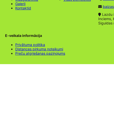
Galerii
baizas
Kontaktid
Lazdu ie
Inciems, 
Siguldas
E-veikala informācija
Privātuma politika
Distances pirkuma noteikumi
Preču atgriešanas paziņojums