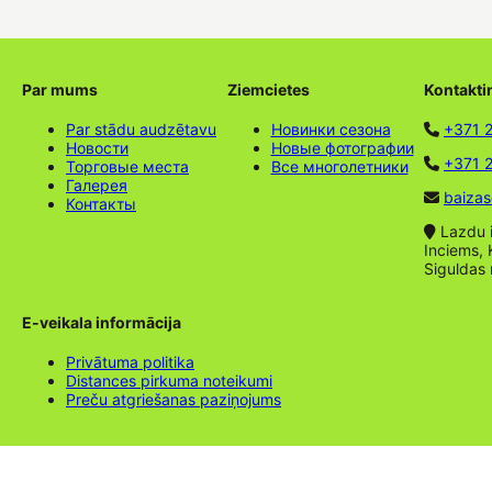
Par mums
Ziemcietes
Kontakti
Par stādu audzētavu
Новинки сезона
+371 
Новости
Новые фотографии
+371 2
Торговые места
Все многолетники
Галерея
baizas
Контакты
Lazdu ie
Inciems, 
Siguldas
E-veikala informācija
Privātuma politika
Distances pirkuma noteikumi
Preču atgriešanas paziņojums