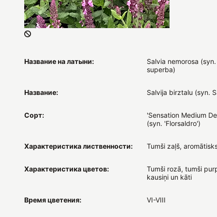
Название на латыни:
Salvia nemorosa (syn. 
superba)
Название:
Salvija birztalu (syn. Sa
Сорт:
'Sensation Medium De
(syn. 'Florsaldro')
Характеристика лиственности:
Tumši zaļš, aromātisk
Характеристика цветов:
Tumši rozā, tumši pur
kausiņi un kāti
Время цветения:
VI-VIII