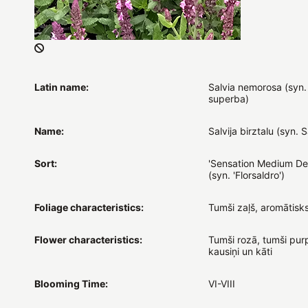
Latin name:
Salvia nemorosa (syn. 
superba)
Name:
Salvija birztalu (syn. Sa
Sort:
'Sensation Medium De
(syn. 'Florsaldro')
Foliage characteristics:
Tumši zaļš, aromātisk
Flower characteristics:
Tumši rozā, tumši pur
kausiņi un kāti
Blooming Time:
VI-VIII