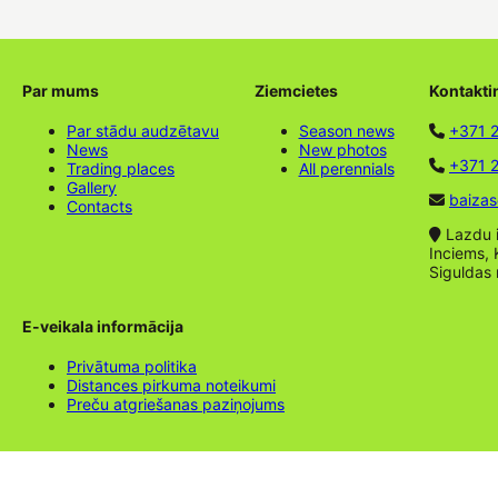
Par mums
Ziemcietes
Kontakti
Par stādu audzētavu
Season news
+371 
News
New photos
+371 2
Trading places
All perennials
Gallery
baizas
Contacts
Lazdu ie
Inciems, 
Siguldas
E-veikala informācija
Privātuma politika
Distances pirkuma noteikumi
Preču atgriešanas paziņojums