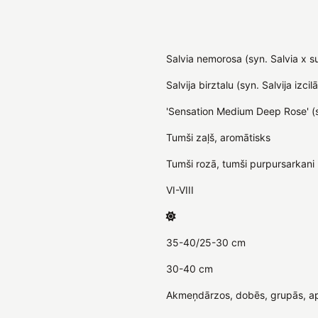
Salvia nemorosa (syn. Salvia x 
Salvija birztalu (syn. Salvija izcilā
'Sensation Medium Deep Rose' (sy
Tumši zaļš, aromātisks
Tumši rozā, tumši purpursarkani 
VI-VIII
35-40/25-30 cm
30-40 cm
Akmeņdārzos, dobēs, grupās, ap