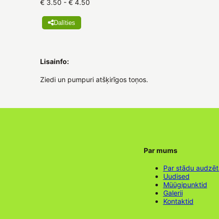
€ 3.50 - € 4.50
Dalīties
Lisainfo:
Ziedi un pumpuri atšķirīgos toņos.
Par mums
Par stādu audzē
Uudised
Müügipunktid
Galerii
Kontaktid