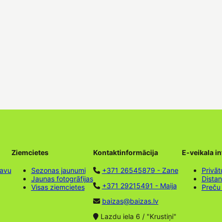
Ziemcietes
Kontaktinformācija
E-veikala i
tavu
Sezonas jaunumi
+371 26545879 - Zane
Privāt
Jaunas fotogrāfijas
Dista
+371 29215491 - Maija
Visas ziemcietes
Preču
baizas@baizas.lv
Lazdu iela 6 / "Krustiņi"