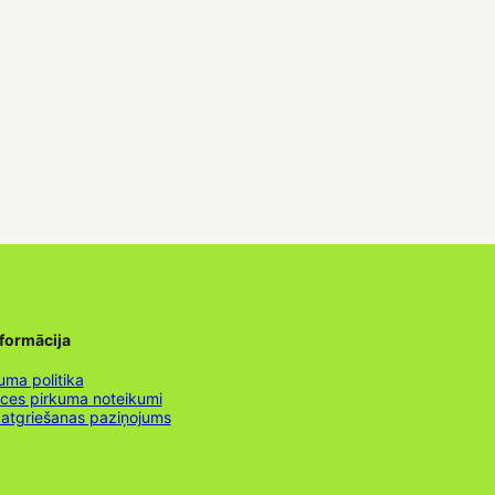
nformācija
uma politika
nces pirkuma noteikumi
 atgriešanas paziņojums