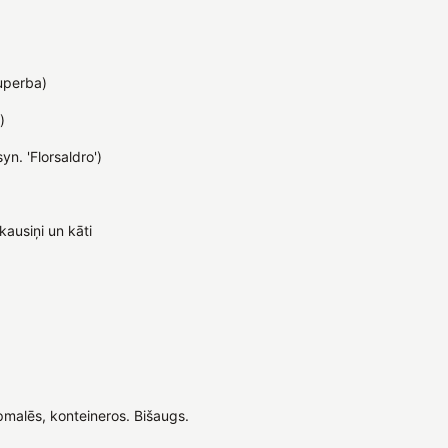
superba)
)
n. 'Florsaldro')
kausiņi un kāti
malēs, konteineros. Bišaugs.