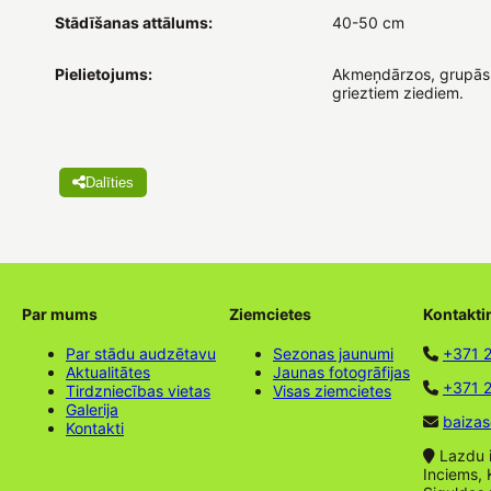
Stādīšanas attālums:
40-50 cm
Pielietojums:
Akmeņdārzos, grupās
grieztiem ziediem.
Dalīties
Par mums
Ziemcietes
Kontakti
Par stādu audzētavu
Sezonas jaunumi
+371 
Aktualitātes
Jaunas fotogrāfijas
+371 2
Tirdzniecības vietas
Visas ziemcietes
Galerija
baizas
Kontakti
Lazdu ie
Inciems, 