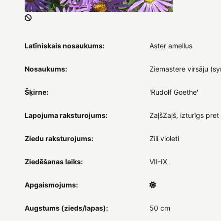
Latīniskais nosaukums:
Aster amellus
Nosaukums:
Ziemastere virsāju (sy
Šķirne:
'Rudolf Goethe'
Lapojuma raksturojums:
ZaļšZaļš, izturīgs pret
Ziedu raksturojums:
Zili violeti
Ziedēšanas laiks:
VII-IX
Apgaismojums:
Augstums (zieds/lapas):
50 cm