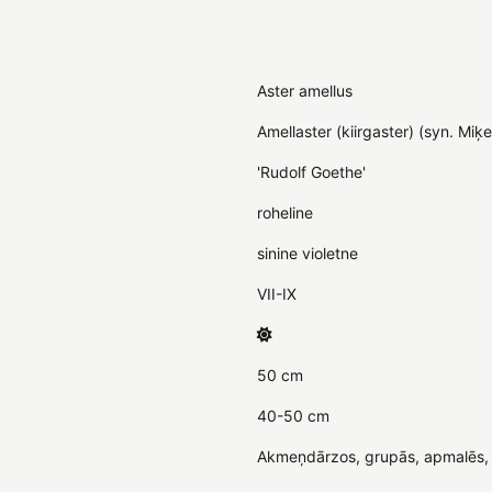
Aster amellus
Amellaster (kiirgaster) (syn. Miķe
'Rudolf Goethe'
roheline
sinine violetne
VII-IX
50 cm
40-50 cm
Akmeņdārzos, grupās, apmalēs, 