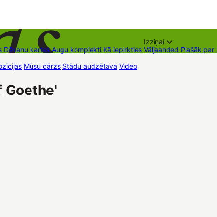
Izziņai
s
Dāvanu kartes
Augu komplekti
Kā iepirkties
Väljaanded
Plašāk par
zīcijas
Mūsu dārzs
Stādu audzētava
Video
Müügipunktid
Kontaktid
f Goethe'