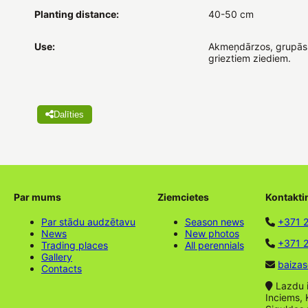
Planting distance:
40-50 cm
Use:
Akmeņdārzos, grupās
grieztiem ziediem.
Dalīties
Par mums
Ziemcietes
Kontakti
Par stādu audzētavu
Season news
+371 
News
New photos
+371 2
Trading places
All perennials
Gallery
baizas
Contacts
Lazdu ie
Inciems, 