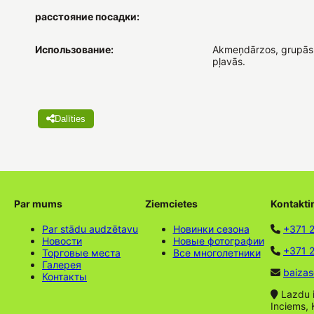
расстояние посадки:
Использование:
Akmeņdārzos, grupās,
pļavās.
Dalīties
Par mums
Ziemcietes
Kontakti
Par stādu audzētavu
Новинки сезона
+371 
Новости
Новые фотографии
+371 2
Торговые места
Все многолетники
Галерея
baizas
Контакты
Lazdu ie
Inciems, 