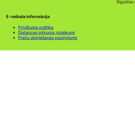
Siguldas
E-veikala informācija
Privātuma politika
Distances pirkuma noteikumi
Preču atgriešanas paziņojums